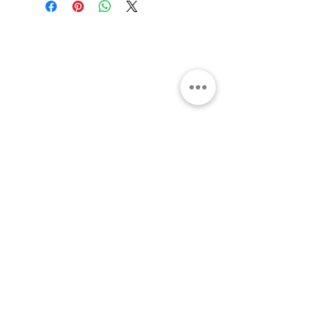
Gran Logia del Valle de México
Sadi Carnot 75, Cuauhtémoc
Ciudad de México
06470
Supremo Consejo
Calle Lucerna 56, Cuauhtémoc
Ciudad de México
06600
artemasonico@gmail.com
(+52
1) 55 3245 0783