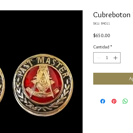
Cubreboton 
SKU: B4011
Precio
$650.00
Cantidad
*
Ag