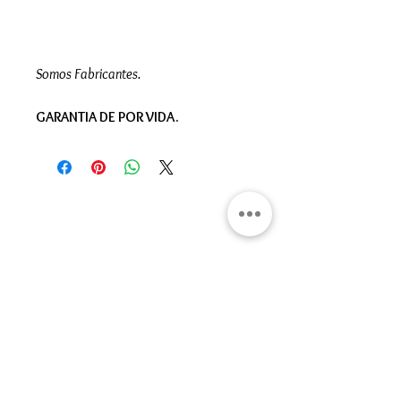
Somos Fabricantes.
GARANTIA DE POR VIDA.
Gran Logia del Valle de México
Sadi Carnot 75, Cuauhtémoc
Ciudad de México
06470
Supremo Consejo
Calle Lucerna 56, Cuauhtémoc
Ciudad de México
06600