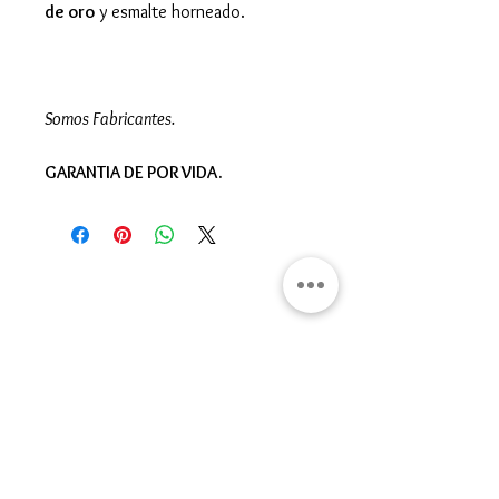
de oro
y esmalte horneado.
Somos Fabricantes.
GARANTIA DE POR VIDA.
Gran Logia del Valle de México
Sadi Carnot 75, Cuauhtémoc
Ciudad de México
06470
Supremo Consejo
Calle Lucerna 56, Cuauhtémoc
Ciudad de México