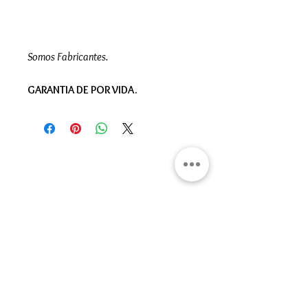
Somos Fabricantes.
GARANTIA DE POR VIDA.
Gran Logia del Valle de México
Sadi Carnot 75, Cuauhtémoc
Ciudad de México
06470
Supremo Consejo
Calle Lucerna 56, Cuauhtémoc
Ciudad de México
06600