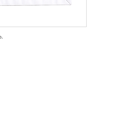
.

Gran Logia del Valle de México
Supremo Cons
Sadi Carnot 75, Cuauhtémoc
Calle Lucerna 56, C
Ciudad de México
Ciudad de Méx
06470
06600
artemasonico@gmail.com