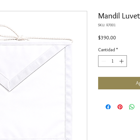
Mandil Luvet
SKU: R7001
Precio
$390.00
Cantidad
*
Ag