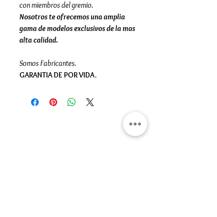
con miembros del gremio.
Nosotros te ofrecemos una amplia
gama de modelos exclusivos de la mas
alta calidad.
Somos Fabricantes.
GARANTIA DE POR VIDA.
Gran Logia del Valle de México
Sadi Carnot 75, Cuauhtémoc
Ciudad de México
06470
Supremo Consejo
Calle Lucerna 56, Cuauhtémoc
Ciudad de México