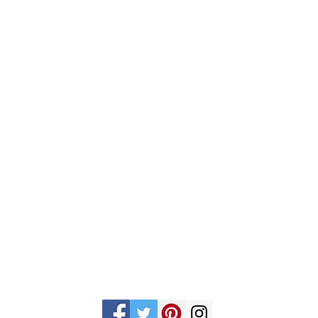
Gran Logia del Valle de México
Supremo Cons
Sadi Carnot 75, Cuauhtémoc
Calle Lucerna 56, C
Ciudad de México
Ciudad de Méx
06470
06600
artemasonico@gmail.com
(+52 1) 55 3245 0783