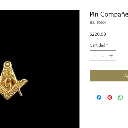
Pin Compañe
SKU: P0204
Precio
$220.00
Cantidad
*
Ag