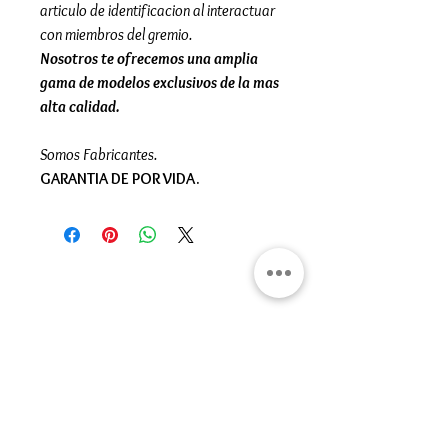
articulo de identificacion al interactuar
con miembros del gremio.
Nosotros te ofrecemos una amplia
gama de modelos exclusivos de la mas
alta calidad.
Somos Fabricantes.
GARANTIA DE POR VIDA.
Gran Logia del Valle de México
Sadi Carnot 75, Cuauhtémoc
Ciudad de México
06470
Supremo Consejo
Calle Lucerna 56, Cuauhtémoc