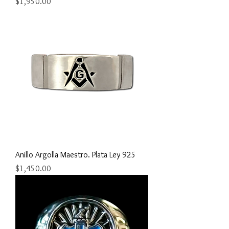
Precio
$1,950.00
Anillo Argolla Maestro. Plata Ley 925
Precio
$1,450.00