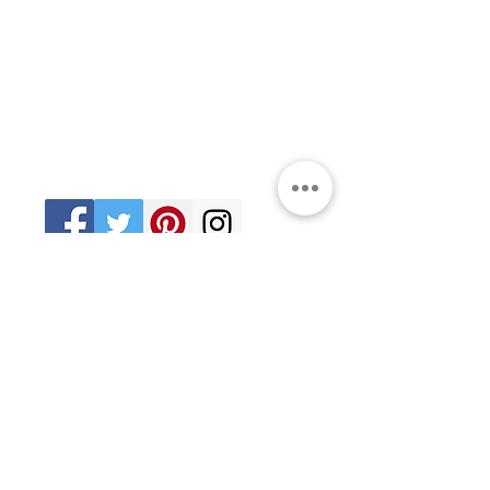
Ciudad de México
06470
Supremo Consejo
Calle Lucerna 56, Cuauhtémoc
Ciudad de México
06600
artemasonico@gmail.com
(+52
1) 55 3245 0783