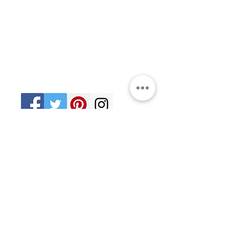
Ciudad de México
06470
Supremo Consejo
Calle Lucerna 56, Cuauhtémoc
Ciudad de México
06600
artemasonico@gmail.com
(+52
1) 55 3245 0783