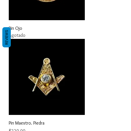
Pin Ojo
REVIEWS
Agotado
Pin Maestro. Piedra
Precio
$220.00