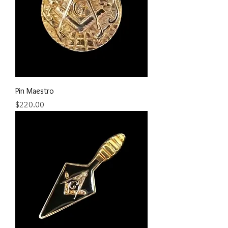
Pin Maestro
Precio
$220.00