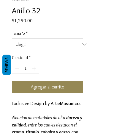
Anillo 32
Precio
$1,290.00
Tama?o
*
Cantidad
*
REVIEWS
Agregar al carrito
Exclusive Design by
ArteMasonico.
Aleacion de materiales de alta
dureza y
calidad
, entre los cuales destacan el
cromo, titanio, cobalto y acero,
con