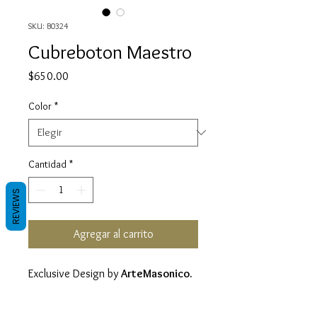
SKU: B0324
Cubreboton Maestro
Precio
$650.00
Color
*
Cantidad
*
REVIEWS
Agregar al carrito
Exclusive Design by
ArteMasonico.