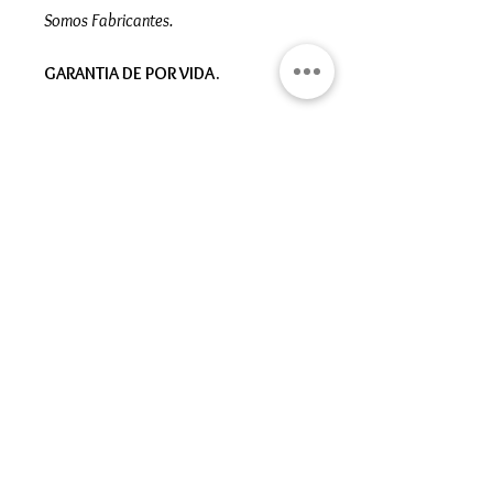
Somos Fabricantes.
GARANTIA DE POR VIDA.
Gran Logia del Valle de México
Sadi Carnot 75, Cuauhtémoc
Ciudad de México
06470
Supremo Consejo
Calle Lucerna 56, Cuauhtémoc
Ciudad de México
06600