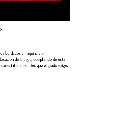
o.
ados bordados a maquina y un
locacion de la daga, cumpliendo de esta
ndares internacionales que el grado exige.
Gran Logia del Valle de México
Supremo Cons
Sadi Carnot 75, Cuauhtémoc
Calle Lucerna 56, C
Ciudad de México
Ciudad de Méx
06470
06600