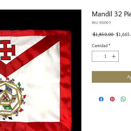
Mandil 32 Pi
SKU: R3200-3
Precio
 $1,850.00 
$1,665
Cantidad
*
Ag