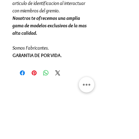
articulo de identificacion al interactuar
con miembros del gremio.
Nosotros te ofrecemos una amplia
gama de modelos exclusivos de la mas
alta calidad.
Somos Fabricantes.
GARANTIA DE POR VIDA.
Gran Logia del Valle de México
Sadi Carnot 75, Cuauhtémoc
Ciudad de México
06470
Supremo Consejo
Calle Lucerna 56, Cuauhtémoc